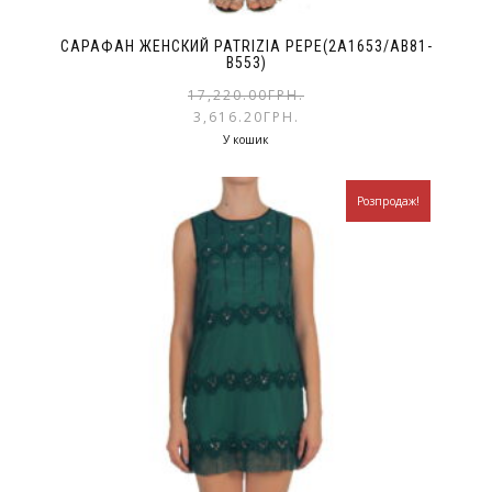
САРАФАН ЖЕНСКИЙ PATRIZIA PEPE(2A1653/AB81-
B553)
17,220.00
ГРН.
3,616.20
ГРН.
У кошик
Розпродаж!