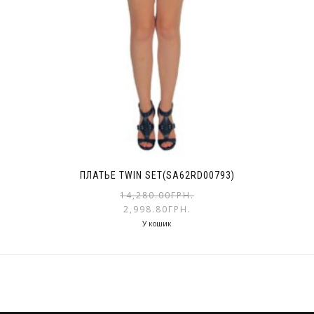
ПЛАТЬЕ TWIN SET(SA62RD00793)
14,280.00
ГРН.
2,998.80
ГРН.
У кошик