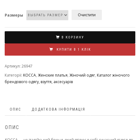
Очистити
Размеры
В КОРЗИНУ
КУПИТИ В 1 КЛІК
Артикул:
26947
Категорії:
KOCCA
,
Женские платья
,
Жіночий одяг
,
Каталог жіночого
брендового одягу, взуття, аксесуарів
ОПИС
ДОДАТКОВА ІНФОРМАЦІЯ
ОПИС
KOCCA — це італійський бренд, який втілює в собі сучасний підхід до