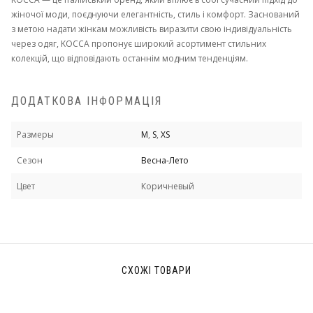
жіночої моди, поєднуючи елегантність, стиль і комфорт. Заснований
з метою надати жінкам можливість виразити свою індивідуальність
через одяг, KOCCA пропонує широкий асортимент стильних
колекцій, що відповідають останнім модним тенденціям.
ДОДАТКОВА ІНФОРМАЦІЯ
Размеры
M
,
S
,
XS
Сезон
Весна-Лето
Цвет
Коричневый
СХОЖІ ТОВАРИ