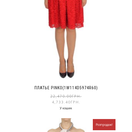
ПЛАТЬЕ PINKO(1W114D5974R60)
22,470.00
ГРН.
4,733.40
ГРН.
У кошик
Розпродаж!