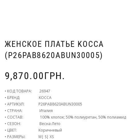
ЖЕНСКОЕ ПЛАТЬЕ KOCCA
(P26PAB8620ABUN30005)
9,870.00
ГРН.
• КОД ТОВАРА: 26947
• БРЕНД: KOCCA
• АРТИКУЛ: P26PAB8620ABUN30005
• СТРАНА: Италия
• СОСТАВ: 100% хлопок; 50% полиуретан, 50% полиамид
• СЕЗОН: Весна-Лето
• ЦВЕТ: Коричневый
• РАЗМЕРЫ: M| S| XS