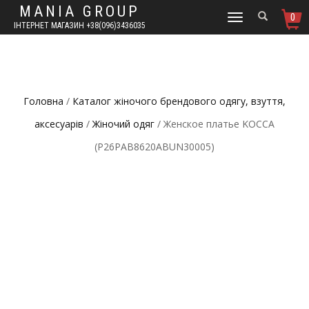
MANIA GROUP
0
TOGGLE
ІНТЕРНЕТ МАГАЗИН +38(096)3436035
NAVIGATION
Головна
/
Каталог жіночого брендового одягу, взуття,
аксесуарів
/
Жіночий одяг
/ Женское платье KOCCA
(P26PAB8620ABUN30005)