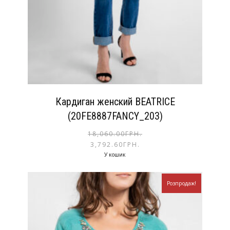
Кардиган женский BEATRICE
(20FE8887FANCY_203)
18,060.00
ГРН.
3,792.60
ГРН.
У кошик
Розпродаж!