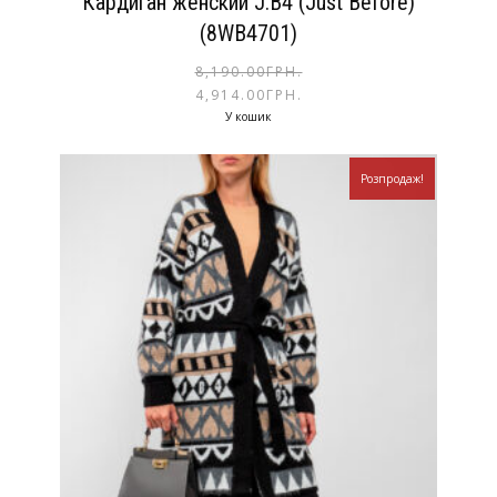
Кардиган женский J.B4 (Just Before)
(8WB4701)
8,190.00
ГРН.
4,914.00
ГРН.
У кошик
Розпродаж!