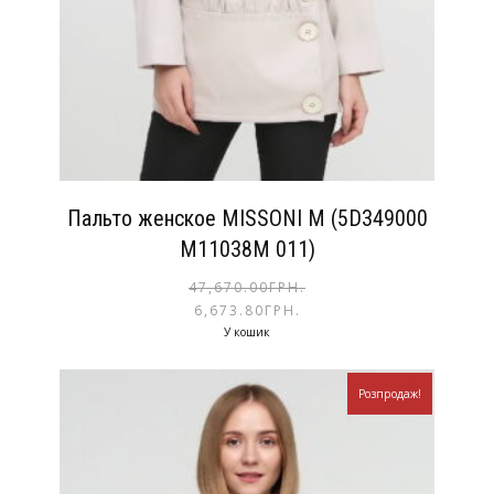
Пальто женское MISSONI M (5D349000
M11038M 011)
47,670.00
ГРН.
6,673.80
ГРН.
У кошик
Розпродаж!