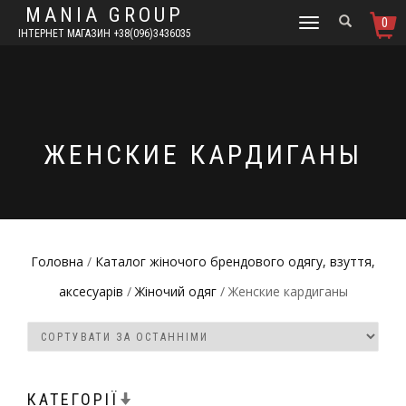
MANIA GROUP
0
TOGGLE
ІНТЕРНЕТ МАГАЗИН +38(096)3436035
NAVIGATION
ЖЕНСКИЕ КАРДИГАНЫ
Головна
/
Каталог жіночого брендового одягу, взуття,
аксесуарів
/
Жіночий одяг
/ Женские кардиганы
КАТЕГОРІЇ