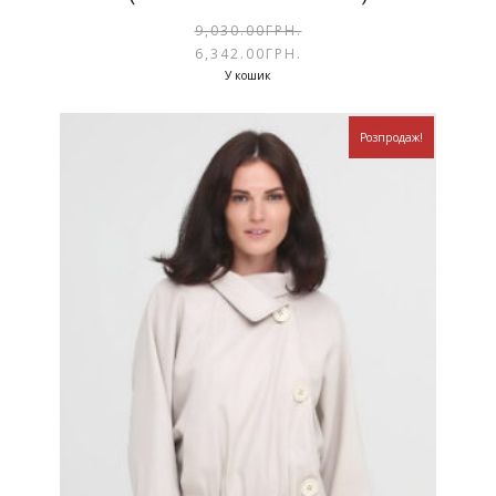
9,030.00
ГРН.
6,342.00
ГРН.
У кошик
Розпродаж!