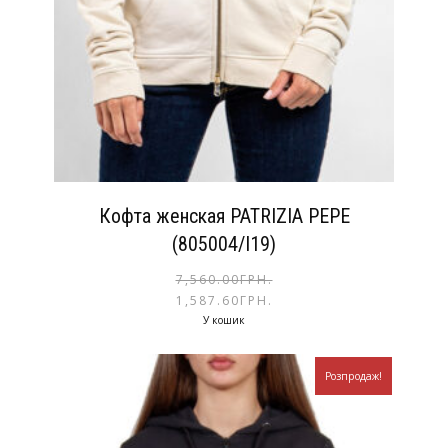
Кофта женская PATRIZIA PEPE
(805004/I19)
7,560.00
ГРН.
1,587.60
ГРН.
У кошик
Розпродаж!