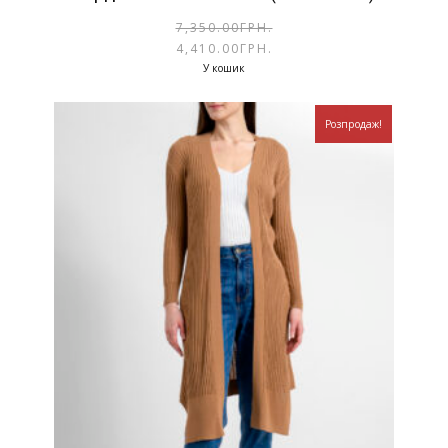
7,350.00
ГРН.
4,410.00
ГРН.
У кошик
Розпродаж!