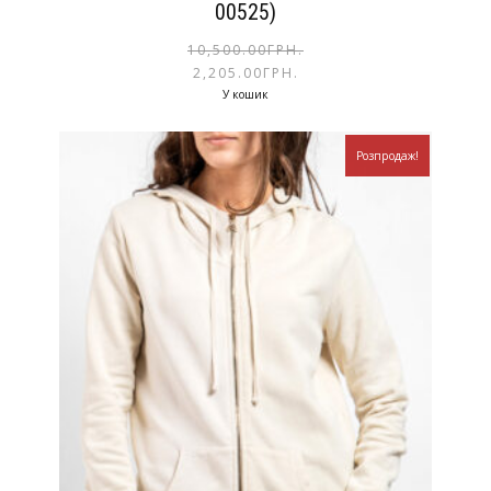
00525)
10,500.00
ГРН.
2,205.00
ГРН.
У кошик
Розпродаж!