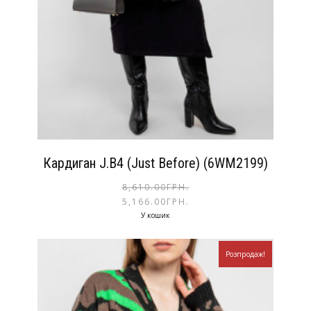
Кардиган J.B4 (Just Before) (6WM2199)
8,610.00
ГРН.
5,166.00
ГРН.
У кошик
Розпродаж!