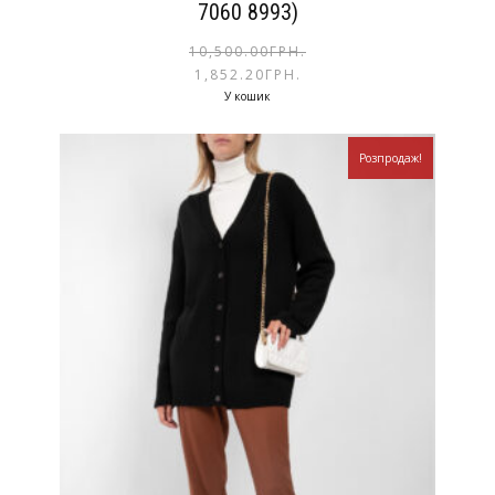
7060 8993)
10,500.00
ГРН.
1,852.20
ГРН.
У кошик
Розпродаж!