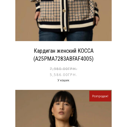
Кардиган женский KOCCA
(A25PMA7283ABFAF4005)
7,980.00
ГРН.
5,586.00
ГРН.
У кошик
Розпродаж!