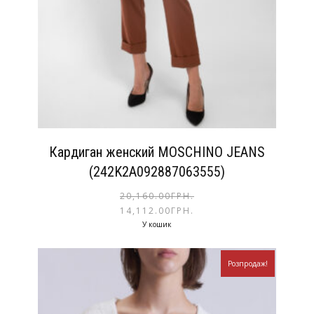
Кардиган женский MOSCHINO JEANS
(242K2A092887063555)
20,160.00
ГРН.
14,112.00
ГРН.
У кошик
Розпродаж!