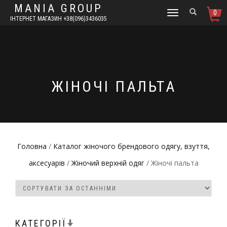
MANIA GROUP
0
TOGGLE
ІНТЕРНЕТ МАГАЗИН +38(096)3436035
NAVIGATION
ЖІНОЧІ ПАЛЬТА
Головна
/
Каталог жіночого брендового одягу, взуття,
аксесуарів
/
Жіночий верхній одяг
/ Жіночі пальта
КАТЕГОРІЇ