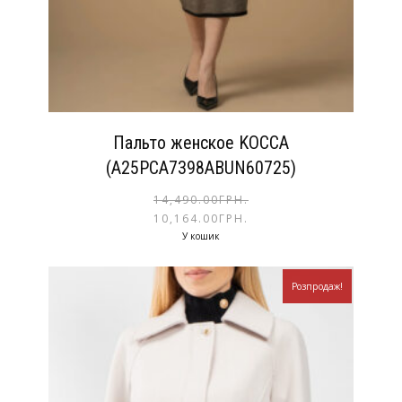
Пальто женское KOCCA
(A25PCA7398ABUN60725)
14,490.00
ГРН.
10,164.00
ГРН.
У кошик
Розпродаж!