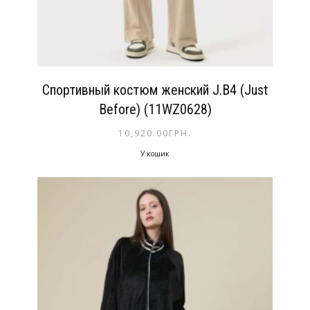
Спортивный костюм женский J.B4 (Just
Before) (11WZ0628)
10,920.00
ГРН.
У кошик