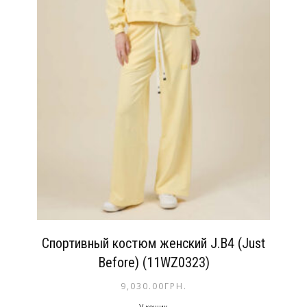
Спортивный костюм женский J.B4 (Just
Before) (11WZ0323)
9,030.00
ГРН.
У кошик