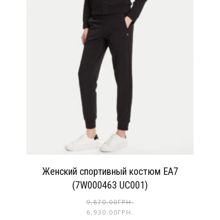
Женский спортивный костюм EA7
(7W000463 UC001)
9,870.00
ГРН.
6,930.00
ГРН.