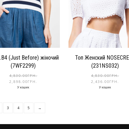
.B4 (Just Before) жіночий
Топ Женский NOSECR
(7WF2299)
(231NS032)
4,830.00
ГРН.
4,830.00
ГРН.
2,898.00
ГРН.
2,436.00
ГРН.
У кошик
У кошик
3
4
5
→