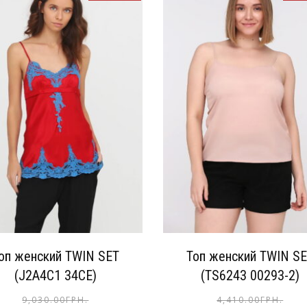
оп женский TWIN SET
Топ женский TWIN S
(J2A4C1 34CE)
(TS6243 00293-2)
9,030.00
ГРН.
4,410.00
ГРН.