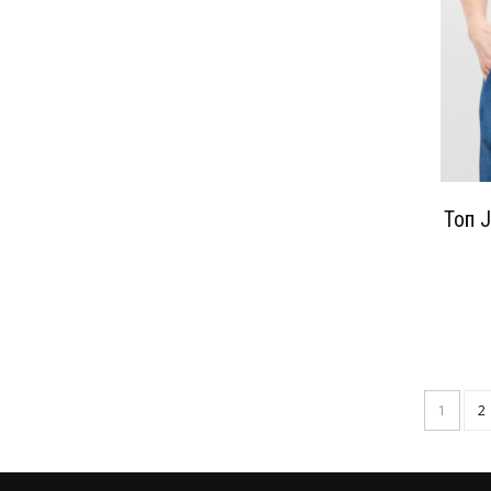
Топ J
1
2