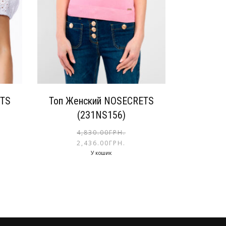
ETS
Топ Женский NOSECRETS
(231NS156)
4,830.00
ГРН.
2,436.00
ГРН.
У кошик