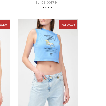
3,108.00
ГРН.
У кошик
родаж!
Розпродаж!