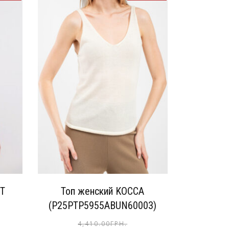
ET
Топ женский KOCCA
(P25PTP5955ABUN60003)
4,410.00
ГРН.