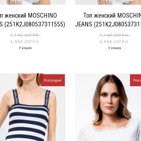
оп женский MOSCHINO
Топ женский MOSCHI
S (251K2J080537311555)
JEANS (251K2J08053731
7,140.00
ГРН.
7,140.00
ГРН.
4,998.00
ГРН.
4,998.00
ГРН.
У кошик
У кошик
Розпродаж!
Розп