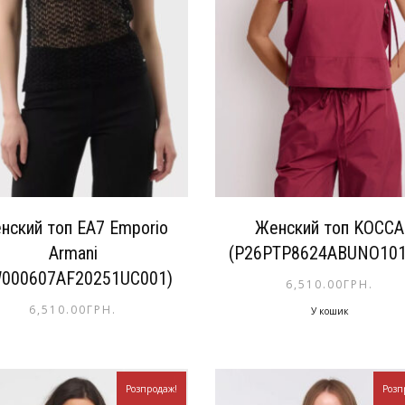
нский топ EA7 Emporio
Женский топ KOCCA
Armani
(P26PTP8624ABUNO101
W000607AF20251UC001)
6,510.00
ГРН.
6,510.00
ГРН.
У кошик
Розпродаж!
Розп