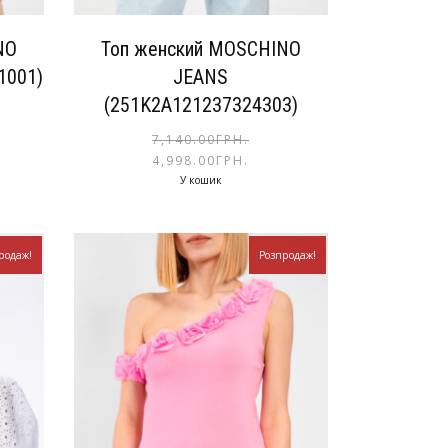
NO
Топ женский MOSCHINO
1001)
JEANS
(251K2A121237324303)
7,140.00
ГРН.
4,998.00
ГРН.
У кошик
родаж!
Розпродаж!