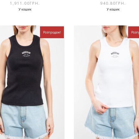
1,911.00
ГРН.
940.80
ГРН.
У кошик
У кошик
Розпродаж!
Розп