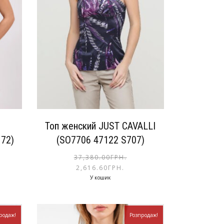
Топ женский JUST CAVALLI
72)
(SO7706 47122 S707)
37,380.00
ГРН.
2,616.60
ГРН.
У кошик
родаж!
Розпродаж!