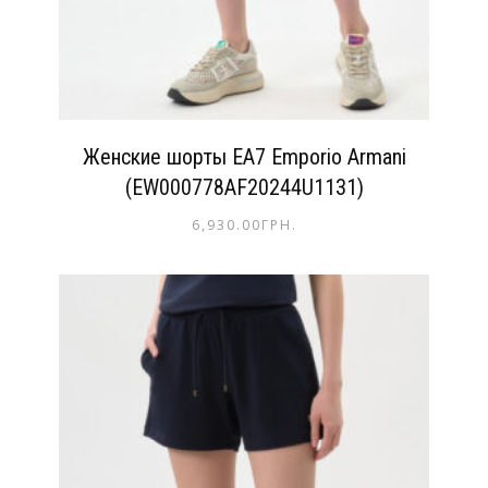
Женские шорты EA7 Emporio Armani
(EW000778AF20244U1131)
6,930.00
ГРН.