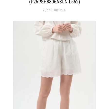
(P26PSH8806ABUN L562)
7,770.00
ГРН.