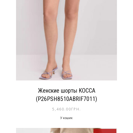
Женские шорты KOCCA
(P26PSH8510ABRIF7011)
5,460.00
ГРН.
У кошик