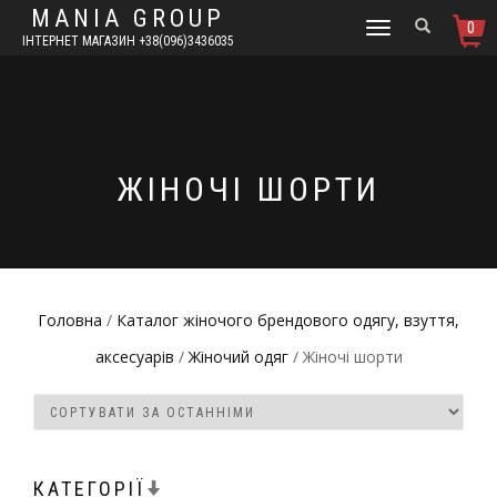
MANIA GROUP
0
TOGGLE
ІНТЕРНЕТ МАГАЗИН +38(096)3436035
NAVIGATION
ЖІНОЧІ ШОРТИ
Головна
/
Каталог жіночого брендового одягу, взуття,
аксесуарів
/
Жіночий одяг
/ Жіночі шорти
КАТЕГОРІЇ