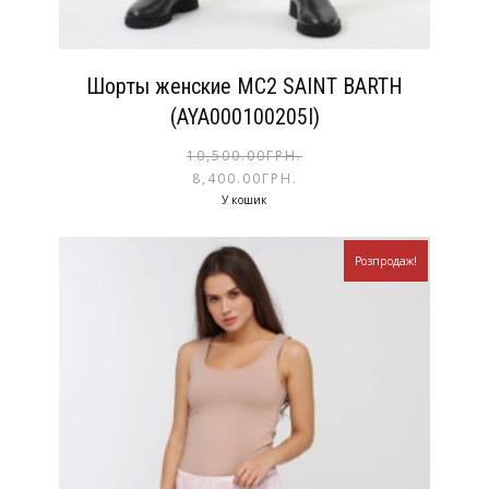
Шорты женские MC2 SAINT BARTH
(AYA000100205I)
10,500.00
ГРН.
8,400.00
ГРН.
У кошик
Розпродаж!