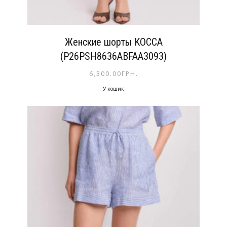
Женские шорты KOCCA
(P26PSH8636ABFAА3093)
6,300.00
ГРН.
У кошик