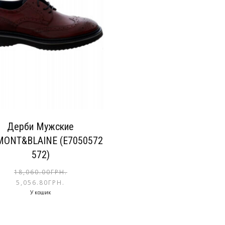
Дерби Мужские
ONT&BLAINE (E7050572
572)
18,060.00
ГРН.
5,056.80
ГРН.
У кошик