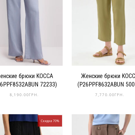
енские брюки KOCCA
Женские брюки KOC
26PPF8532ABUN 72233)
(P26PPF8632ABUN 500
8,190.00
ГРН.
7,770.00
ГРН.
Скидка 70%