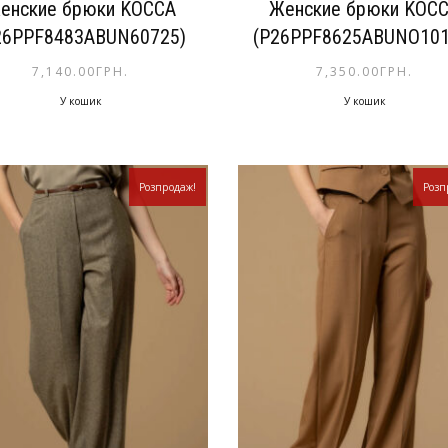
енские брюки KOCCA
Женские брюки KOC
26PPF8483ABUN60725)
(P26PPF8625ABUNO101
7,140.00
ГРН.
7,350.00
ГРН.
У кошик
У кошик
Розпродаж!
Розп