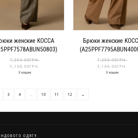
рюки женские KOCCA
Брюки женские KOC
25PPF7578ABUN50803)
(A25PPF7795ABUN400
7,350.00
ГРН.
7,350.00
ГРН.
5,166.00
ГРН.
5,166.00
ГРН.
У кошик
У кошик
3
4
…
10
11
12
→
РЕНДОВОГО ОДЯГУ.