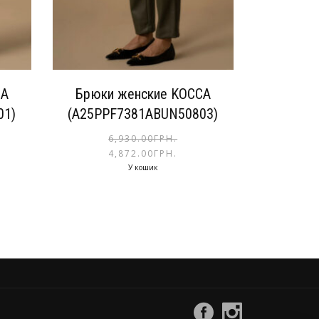
CA
Брюки женские KOCCA
01)
(A25PPF7381ABUN50803)
6,930.00
ГРН.
4,872.00
ГРН.
У кошик