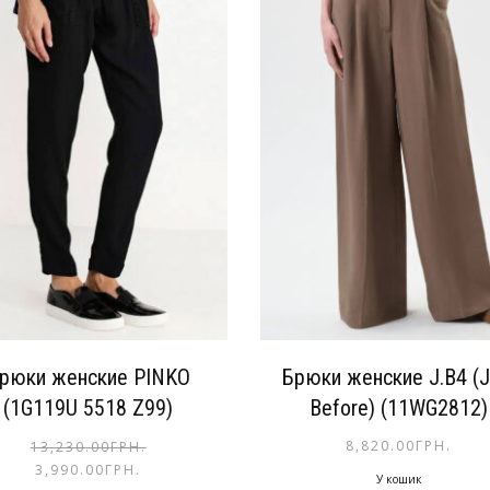
рюки женские PINKO
Брюки женские J.B4 (J
(1G119U 5518 Z99)
Before) (11WG2812)
8,820.00
ГРН.
13,230.00
ГРН.
3,990.00
ГРН.
У кошик