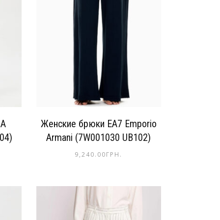
CA
Женские брюки EA7 Emporio
04)
Armani (7W001030 UB102)
9,240.00
ГРН.