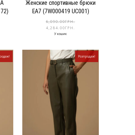
CA
Женские спортивные брюки
72)
EA7 (7W000419 UC001)
6,090.00
ГРН.
4,284.00
ГРН.
У кошик
родаж!
Розпродаж!