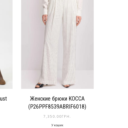
ust
Женские брюки KOCCA
(P26PPF8539ABRIF6018)
7,350.00
ГРН.
У кошик