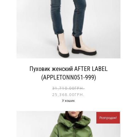
Пуховик женский AFTER LABEL
(APPLETONN051-999)
31,710.00
ГРН.
25,368.00
ГРН.
У кошик
Розпродаж!