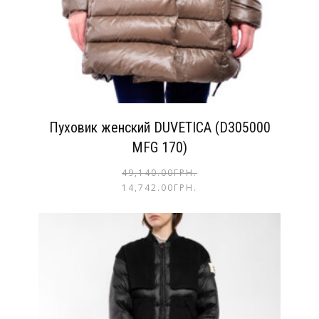
Пуховик женский DUVETICA (D305000
MFG 170)
49,140.00
ГРН.
14,742.00
ГРН.