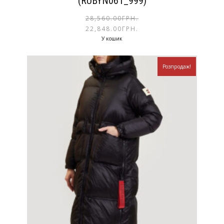
(RUBYN061_999)
28,560.00
ГРН.
22,848.00
ГРН.
У кошик
Розпродаж!