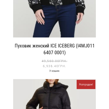
Пуховик женский ICE ICEBERG (I4MJ011
6407 0001)
49,560.00
ГРН.
6,938.40
ГРН.
У кошик
Розпродаж!