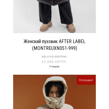
Женский пуховик AFTER LABEL
(MONTREUXN051-999)
40,110.00
ГРН.
32,088.00
ГРН.
У кошик
Розпродаж!