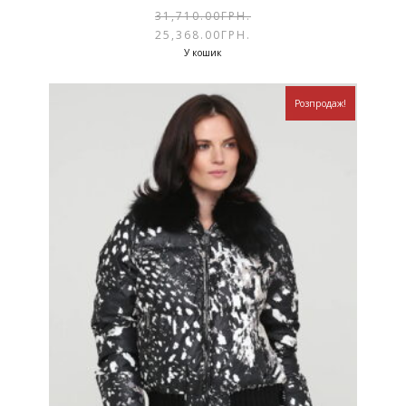
31,710.00
ГРН.
25,368.00
ГРН.
У кошик
Розпродаж!