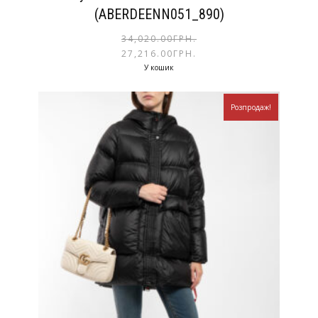
(ABERDEENN051_890)
34,020.00
ГРН.
27,216.00
ГРН.
У кошик
Розпродаж!