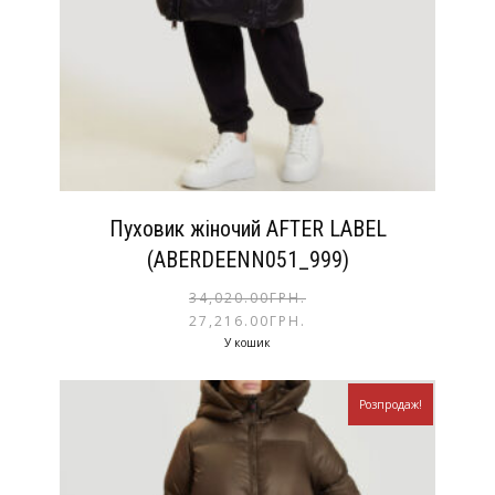
Пуховик жіночий AFTER LABEL
(ABERDEENN051_999)
34,020.00
ГРН.
27,216.00
ГРН.
У кошик
Розпродаж!