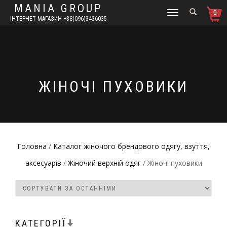
MANIA GROUP
0
TOGGLE
ІНТЕРНЕТ МАГАЗИН +38(096)3436035
NAVIGATION
ЖІНОЧІ ПУХОВИКИ
Головна
/
Каталог жіночого брендового одягу, взуття,
аксесуарів
/
Жіночий верхній одяг
/ Жіночі пуховики
КАТЕГОРІЇ