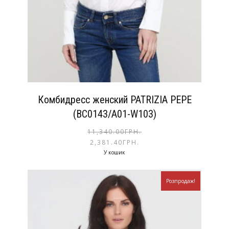
Комбидресс женский PATRIZIA PEPE
(BC0143/A01-W103)
11,340.00
ГРН.
2,381.40
ГРН.
У кошик
Розпродаж!