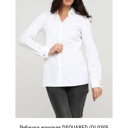
Рубашка женская DSQUARED (DL0305