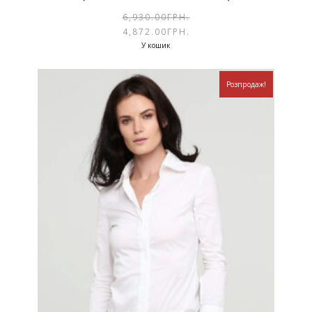
6,930.00
ГРН.
4,872.00
ГРН.
У кошик
Розпродаж!