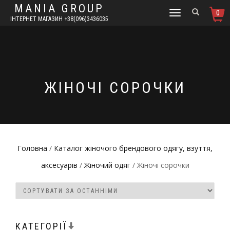
MANIA GROUP
0
TOGGLE
ІНТЕРНЕТ МАГАЗИН +38(096)3436035
NAVIGATION
ЖІНОЧІ СОРОЧКИ
Головна
/
Каталог жіночого брендового одягу, взуття,
аксесуарів
/
Жіночий одяг
/ Жіночі сорочки
КАТЕГОРІЇ