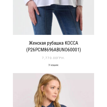
Женская рубашка KOCCA
(P26PCM8696ABUNO60001)
7,770.00
ГРН.
У кошик