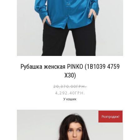
Рубашка женская PINKO (1B1039 4759
X30)
20,370.00
ГРН.
4,292.40
ГРН.
У кошик
Розпродаж!