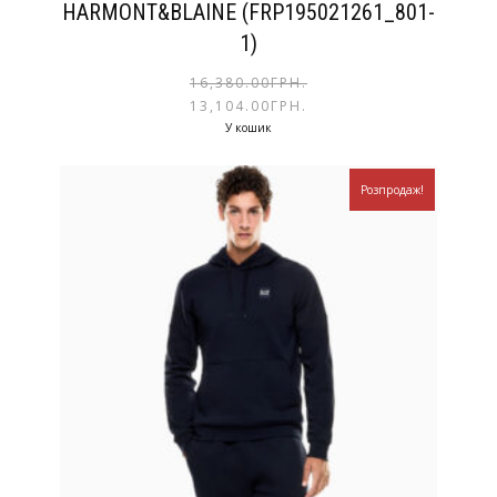
HARMONT&BLAINE (FRP195021261_801-
1)
16,380.00
ГРН.
13,104.00
ГРН.
У кошик
Розпродаж!