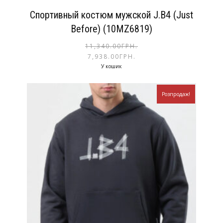
Спортивный костюм мужской J.B4 (Just
Before) (10MZ6819)
11,340.00
ГРН.
7,938.00
ГРН.
У кошик
Розпродаж!