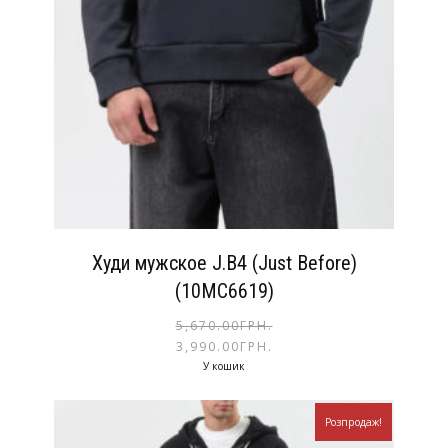
Худи мужское J.B4 (Just Before)
(10MC6619)
5,670.00
ГРН.
3,990.00
ГРН.
У кошик
Розпродаж!