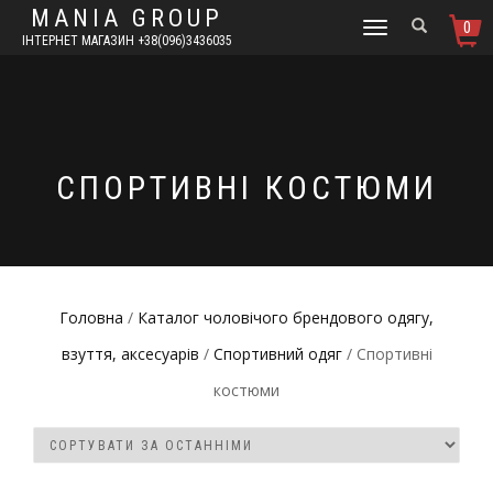
MANIA GROUP
0
TOGGLE
ІНТЕРНЕТ МАГАЗИН +38(096)3436035
NAVIGATION
СПОРТИВНІ КОСТЮМИ
Головна
/
Каталог чоловічого брендового одягу,
взуття, аксесуарів
/
Спортивний одяг
/ Спортивні
костюми