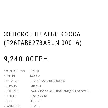
ЖЕНСКОЕ ПЛАТЬЕ KOCCA
(P26PAB8278ABUN 00016)
9,240.00
ГРН.
• КОД ТОВАРА: 27135
• БРЕНД: KOCCA
• АРТИКУЛ: P26PAB8278ABUN 00016
• СТРАНА: Италия
• СОСТАВ: 54% хлопок, 41% полиамид, 5% эластан.
• СЕЗОН: Весна-Лето
• ЦВЕТ: Черный
• РАЗМЕРЫ: L| M| S