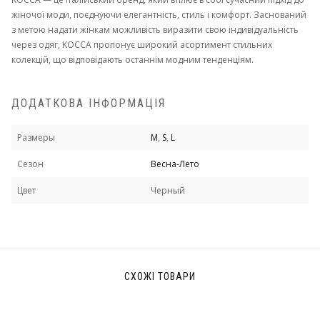
жіночої моди, поєднуючи елегантність, стиль і комфорт. Заснований
з метою надати жінкам можливість виразити свою індивідуальність
через одяг, KOCCA пропонує широкий асортимент стильних
колекцій, що відповідають останнім модним тенденціям.
ДОДАТКОВА ІНФОРМАЦІЯ
Размеры
M
,
S
,
L
Сезон
Весна-Лето
Цвет
Черный
СХОЖІ ТОВАРИ