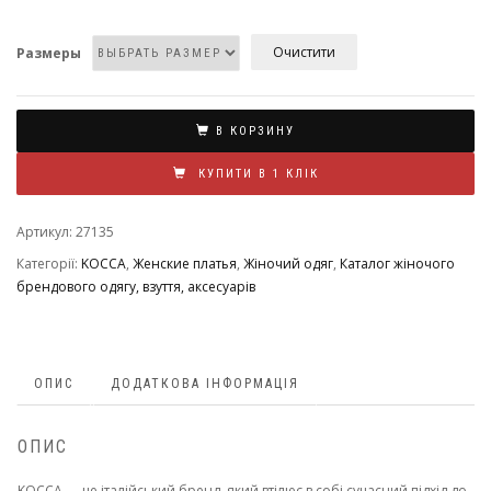
Очистити
Размеры
В КОРЗИНУ
КУПИТИ В 1 КЛІК
Артикул:
27135
Категорії:
KOCCA
,
Женские платья
,
Жіночий одяг
,
Каталог жіночого
брендового одягу, взуття, аксесуарів
ОПИС
ДОДАТКОВА ІНФОРМАЦІЯ
ОПИС
KOCCA — це італійський бренд, який втілює в собі сучасний підхід до