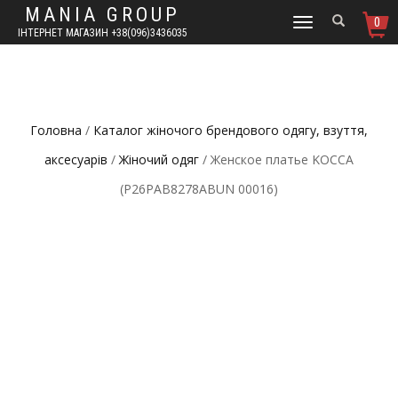
MANIA GROUP
0
TOGGLE
ІНТЕРНЕТ МАГАЗИН +38(096)3436035
NAVIGATION
Головна
/
Каталог жіночого брендового одягу, взуття,
аксесуарів
/
Жіночий одяг
/ Женское платье KOCCA
(P26PAB8278ABUN 00016)