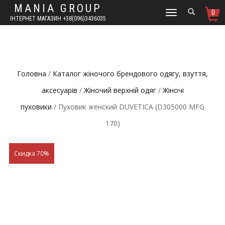
MANIA GROUP
0
TOGGLE
ІНТЕРНЕТ МАГАЗИН +38(096)3436035
NAVIGATION
Головна
/
Каталог жіночого брендового одягу, взуття,
аксесуарів
/
Жіночий верхній одяг
/
Жіночі
пуховики
/ Пуховик женский DUVETICA (D305000 MFG
170)
Скидка 70%