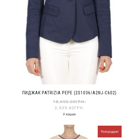
ПИДЖАК PATRIZIA PEPE (2S1036/A2NJ-C602)
18,690.00
ГРН.
3,939.60
ГРН.
У кошик
Розпродаж!