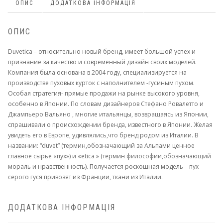
ОПИС
ДОДАТКОВА ІНФОРМАЦІЯ
ОПИС
Duvetica – относительно новый бренд, имеет большой успех и
признание за качество и современный дизайн своих моделей.
Компания была основана в 2004 году, специализируется на
производстве пуховых курток с наполнителем -гусиным пухом.
Особая стратегия- прямые продажи на рынке высокого уровня,
особенно в Японии. По словам дизайнеров Стефано Ровалетто и
Джампьеро Вальяно , многие итальянцы, возвращаясь из Японии,
спрашивали о происхождении бренда, известного в Японии. Желая
увидеть его в Европе, удивлялись,что бренд родом из Италии. В
названии: “duvet” (термин,обозначающий за Альпами ценное
главное сырье «пух») и «etica » (термин философии,обозначающий
мораль и нравственность). Получается роскошная модель – пух
серого гуся привозят из Франции, ткани из Италии.
ДОДАТКОВА ІНФОРМАЦІЯ