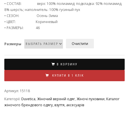
• СОСТАВ: верх: 100% полиамид; подкладка: 92% полиамид,
8% шерсть; наполнитель: 100% гусиный пух
• СЕЗОН: Осень-Зима
• ЦВЕТ: Коричневый
• РАЗМЕРЫ: 46
Очистити
Размеры
В КОРЗИНУ
КУПИТИ В 1 КЛІК
Артикул:
15118
Категорії:
Duvetica
,
Жіночий верхній одяг
,
Жіночі пуховики
,
Каталог
жіночого брендового одягу, взуття, аксесуарів