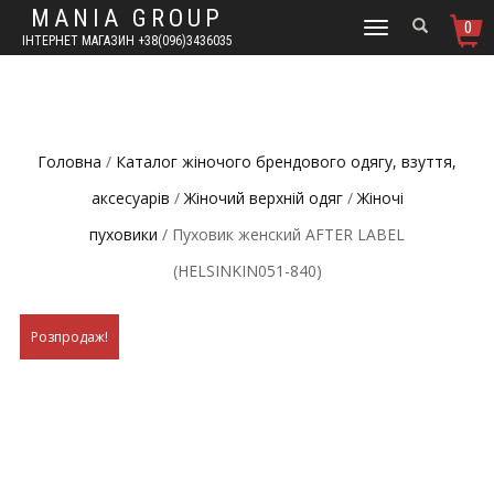
MANIA GROUP
0
TOGGLE
ІНТЕРНЕТ МАГАЗИН +38(096)3436035
NAVIGATION
Головна
/
Каталог жіночого брендового одягу, взуття,
аксесуарів
/
Жіночий верхній одяг
/
Жіночі
пуховики
/ Пуховик женский AFTER LABEL
(HELSINKIN051-840)
Розпродаж!