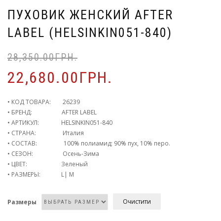
ПУХОВИК ЖЕНСКИЙ AFTER
LABEL (HELSINKIN051-840)
28,350.00
ГРН.
22,680.00
ГРН.
• КОД ТОВАРА: 26239
• БРЕНД: AFTER LABEL
• АРТИКУЛ: HELSINKIN051-840
• СТРАНА: Италия
• СОСТАВ: 100% полиамид; 90% пух, 10% перо.
• СЕЗОН: Осень-Зима
• ЦВЕТ: Зеленый
• РАЗМЕРЫ: L| M
Очистити
Размеры