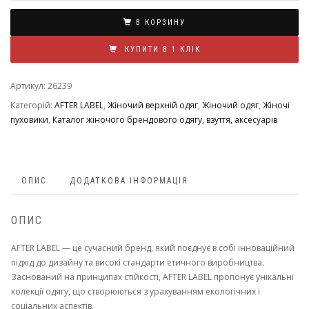
В КОРЗИНУ
КУПИТИ В 1 КЛІК
Артикул:
26239
Категорій:
AFTER LABEL
,
Жіночий верхній одяг
,
Жіночий одяг
,
Жіночі
пуховики
,
Каталог жіночого брендового одягу, взуття, аксесуарів
ОПИС
ДОДАТКОВА ІНФОРМАЦІЯ
ОПИС
AFTER LABEL — це сучасний бренд, який поєднує в собі інноваційний
підхід до дизайну та високі стандарти етичного виробництва.
Заснований на принципах стійкості, AFTER LABEL пропонує унікальні
колекції одягу, що створюються з урахуванням екологічних і
соціальних аспектів.