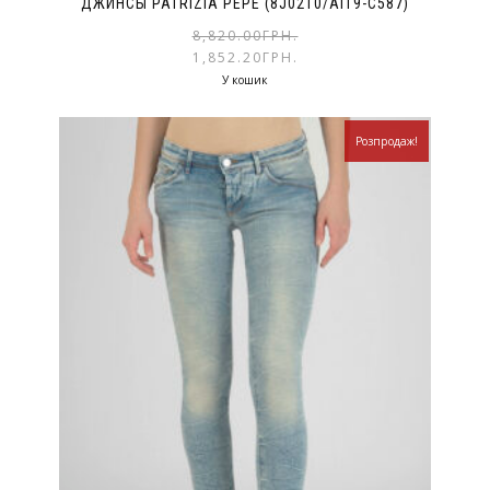
ДЖИНСЫ PATRIZIA PEPE (8J0210/AI19-C587)
8,820.00
ГРН.
1,852.20
ГРН.
У кошик
Розпродаж!