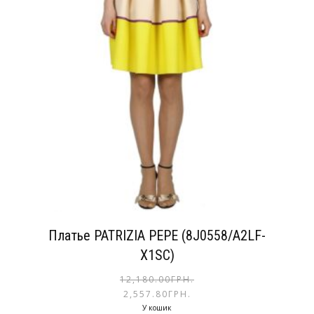
Платье PATRIZIA PEPE (8J0558/A2LF-
X1SC)
12,180.00
ГРН.
2,557.80
ГРН.
У кошик