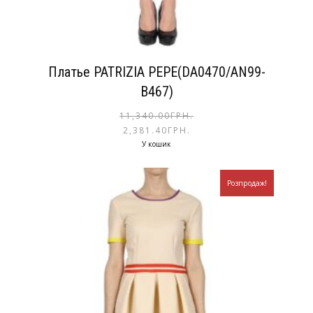
Платье PATRIZIA PEPE(DA0470/AN99-
B467)
11,340.00
ГРН.
2,381.40
ГРН.
У кошик
Розпродаж!