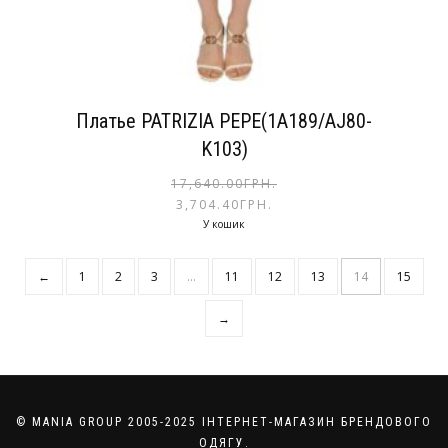
Платье PATRIZIA PEPE(1A189/AJ80-
K103)
17,640.00
ГРН.
3,704.40
ГРН.
У кошик
←
1
2
3
…
11
12
13
14
15
→
© MANIA GROUP 2005-2025 ІНТЕРНЕТ-МАГАЗИН БРЕНДОВОГО
ОДЯГУ.