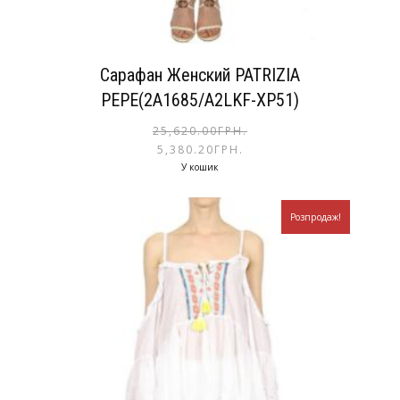
Сарафан Женский PATRIZIA
PEPE(2A1685/A2LKF-XP51)
25,620.00
ГРН.
5,380.20
ГРН.
У кошик
Розпродаж!