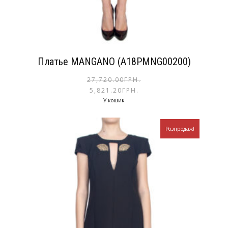
Платье MANGANO (A18PMNG00200)
27,720.00
ГРН.
5,821.20
ГРН.
У кошик
Розпродаж!