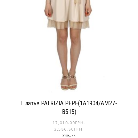
Платье PATRIZIA PEPE(1A1904/AM27-
B515)
17,010.00
ГРН.
3,586.80
ГРН.
У кошик