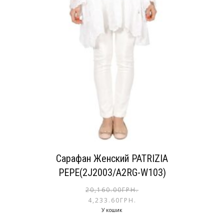
Сарафан Женский PATRIZIA
PEPE(2J2003/A2RG-W103)
20,160.00
ГРН.
4,233.60
ГРН.
У кошик