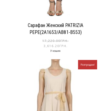
Сарафан Женский PATRIZIA
PEPE(2A1653/AB81-B553)
17,220.00
ГРН.
3,616.20
ГРН.
У кошик
Розпродаж!