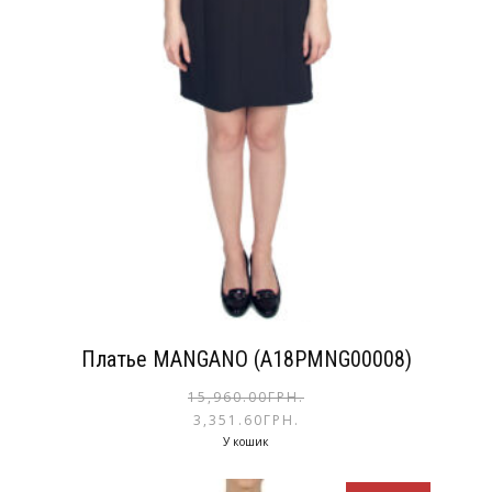
Платье MANGANO (A18PMNG00008)
15,960.00
ГРН.
3,351.60
ГРН.
У кошик