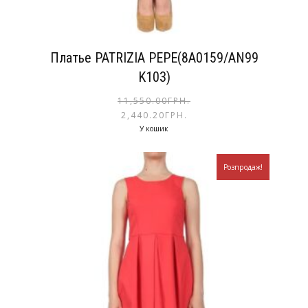
Платье PATRIZIA PEPE(8A0159/AN99
K103)
11,550.00
ГРН.
2,440.20
ГРН.
У кошик
Розпродаж!