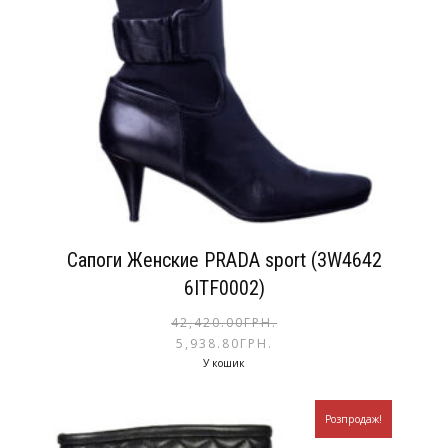
Сапоги Женские PRADA sport (3W4642
6ITF0002)
42,420.00
ГРН.
5,938.80
ГРН.
У кошик
Розпродаж!