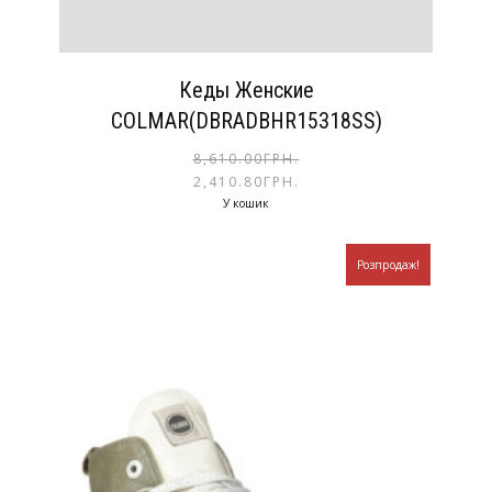
Кеды Женские
COLMAR(DBRADBHR15318SS)
8,610.00
ГРН.
2,410.80
ГРН.
У кошик
Розпродаж!