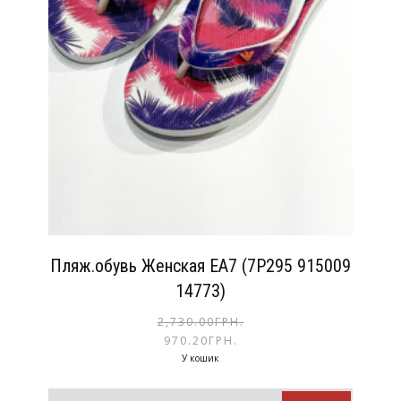
Пляж.обувь Женская EA7 (7P295 915009
14773)
2,730.00
ГРН.
970.20
ГРН.
У кошик