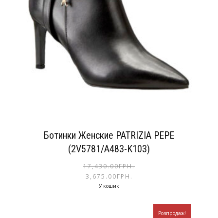
Ботинки Женские PATRIZIA PEPE
(2V5781/A483-K103)
17,430.00
ГРН.
3,675.00
ГРН.
У кошик
Розпродаж!