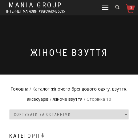
MANIA GROUP
0
TOGGLE
ІНТЕРНЕТ МАГАЗИН +38(096)3436035
NAVIGATION
ЖІНОЧЕ ВЗУТТЯ
Головна
/
Каталог жіночого брендового одягу, взуття,
аксесуарів
/
Жіноче взуття
/ Сторінка 10
КАТЕГОРІЇ