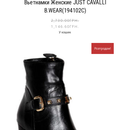
Вьетнамки Женские JUST CAVALLI
B.WEAR(194102С)
2,730.00
ГРН.
1,146.60
ГРН.
У кошик
Розпродаж!