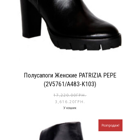
Полусапоги Женские PATRIZIA PEPE
(2V5761/A483-K103)
17,220.00
ГРН.
3,616.20
ГРН.
У кошик
Розпродаж!