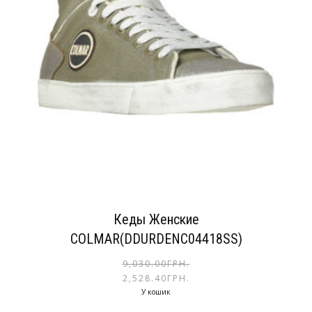
Кеды Женские
COLMAR(DDURDENC04418SS)
9,030.00
ГРН.
2,528.40
ГРН.
У кошик