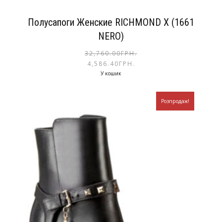
Полусапоги Женские RICHMOND X (1661
NERO)
32,760.00
ГРН.
4,586.40
ГРН.
У кошик
Розпродаж!