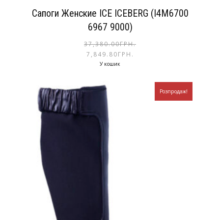
Сапоги Женские ICE ICEBERG (I4M6700
6967 9000)
37,380.00
ГРН.
7,849.80
ГРН.
У кошик
Розпродаж!