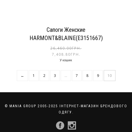
Сапоги Женские
HARMONT&BLAINE(E3151667)
26,460.00
ГРН.
7,408.80
ГРН.
У кошик
←
1
2
3
…
7
8
9
10
© MANIA GROUP 2005-2025 ІНТЕРНЕТ-МАГАЗИН БРЕНДОВОГО
ОДЯГУ.