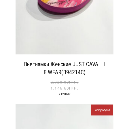
Вьетнамки Женские JUST CAVALLI
B.WEAR(В94214С)
2,730.00
ГРН.
1,146.60
ГРН.
У кошик
Розпродаж!