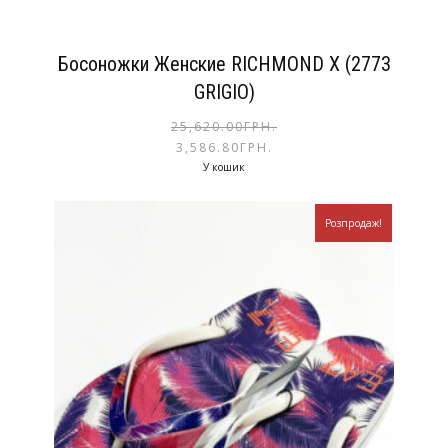
Босоножки Женские RICHMOND X (2773
GRIGIO)
25,620.00
ГРН.
3,586.80
ГРН.
У кошик
Розпродаж!