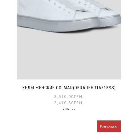
КЕДЫ ЖЕНСКИЕ COLMAR(DBRADBHR15318SS)
8,610.00
ГРН.
2,410.80
ГРН.
У кошик
Розпродаж!