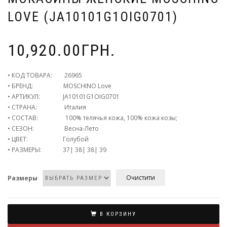
LOVE (JA10101G1OIG0701)
10,920.00
ГРН.
• КОД ТОВАРА: 26965
• БРЕНД: MOSCHINO Love
• АРТИКУЛ: JA10101G1OIG0701
• СТРАНА: Италия
• СОСТАВ: 100% телячья кожа, 100% кожа козы;
• СЕЗОН: Весна-Лето
• ЦВЕТ: Голубой
• РАЗМЕРЫ: 37| 38| 38| 39
Очистити
Размеры
В КОРЗИНУ