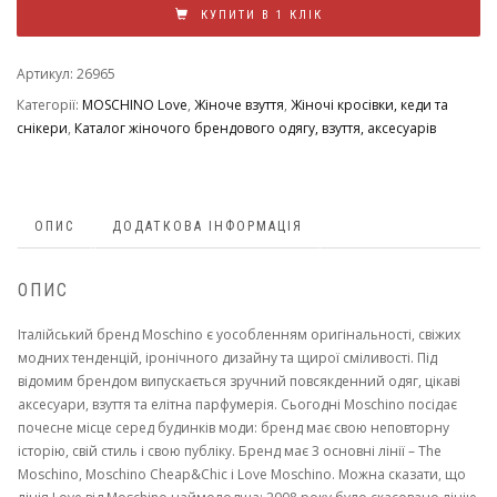
КУПИТИ В 1 КЛІК
Артикул:
26965
Категорії:
MOSCHINO Love
,
Жіноче взуття
,
Жіночі кросівки, кеди та
снікери
,
Каталог жіночого брендового одягу, взуття, аксесуарів
ОПИС
ДОДАТКОВА ІНФОРМАЦІЯ
ОПИС
Італійський бренд Moschino є уособленням оригінальності, свіжих
модних тенденцій, іронічного дизайну та щирої сміливості. Під
відомим брендом випускається зручний повсякденний одяг, цікаві
аксесуари, взуття та елітна парфумерія. Сьогодні Moschino посідає
почесне місце серед будинків моди: бренд має свою неповторну
історію, свій стиль і свою публіку. Бренд має 3 основні лінії – The
Moschino, Moschino Cheap&Chic і Love Moschino. Можна сказати, що