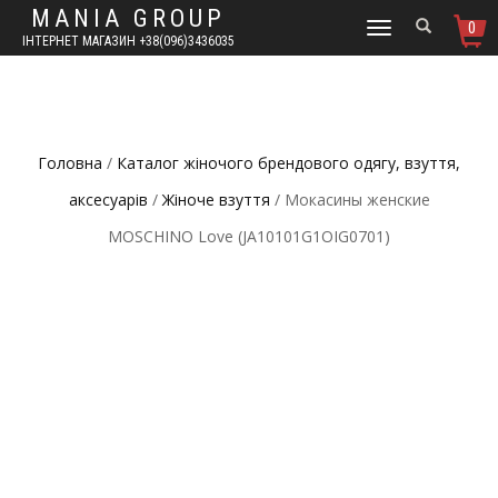
MANIA GROUP
0
TOGGLE
ІНТЕРНЕТ МАГАЗИН +38(096)3436035
NAVIGATION
Головна
/
Каталог жіночого брендового одягу, взуття,
аксесуарів
/
Жіноче взуття
/ Мокасины женские
MOSCHINO Love (JA10101G1OIG0701)