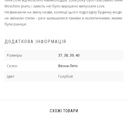
лінія Love від Moschino наймолодша: 2008 року було скасовано лінію
Moschino Jeans, і замість неї було вирішено випускати Love.
Незважаючи на зміну назви, колекції цього підрозділу будинку моди
не змінили стилю – речі залишилися такими ж еклектичними, якими
були раніше.
ДОДАТКОВА ІНФОРМАЦІЯ
Размеры
37
,
38
,
39
,
40
Сезон
Весна-Лето
Цвет
Голубой
СХОЖІ ТОВАРИ