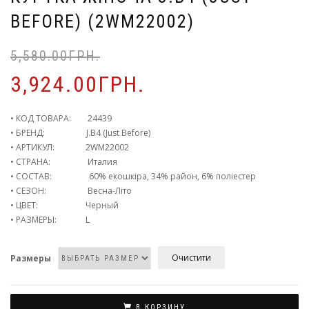
BEFORE) (2WM22002)
5,580.00
ГРН.
3,924.00
ГРН.
• КОД ТОВАРА: 24439
• БРЕНД: J.B4 (Just Before)
• АРТИКУЛ: 2WM22002
• СТРАНА: Италия
• СОСТАВ: 60% екошкіра, 34% район, 6% поліестер
• СЕЗОН: Весна-Літо
• ЦВЕТ: Черный
• РАЗМЕРЫ: L
Очистити
Размеры
В КОРЗИНУ