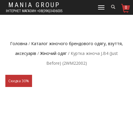
MANIA GROUP
0
TOGGLE
ІНТЕРНЕТ МАГАЗИН +38(096)3436035
NAVIGATION
Головна
/
Каталог жіночого брендового одягу, взуття,
аксесуарів
/
Жіночий одяг
/ Куртка жіноча J.B4 (Just
Before) (2WM22002)
Скидка 30%