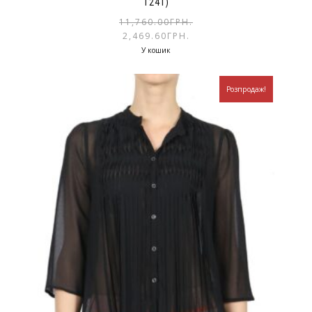
1241)
11,760.00
ГРН.
2,469.60
ГРН.
У кошик
Розпродаж!