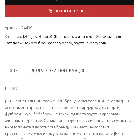
КУПИТИ В 1 КЛІК
Артикул:
24439
Категорії:
J.B4 (Just Before)
,
Жіночий верхній одяг
,
Жіночий одяг
,
Каталог жіночого брендового одягу, взуття, аксесуарів
ОПИС
ДОДАТКОВА ІНФОРМАЦІЯ
ОПИС
J.B4 – оригінальний італійський бренд, орієнтований на молодь. В
асортименті представлені такі предмети гардеробу, як шорти,
футболки, худі, бейсболки, а також сумки та взуття, адресовані
хлопцям та дівчатам. Характерна відмінність дизайну – присутність у
ньому принта з логотипом бренду. Найчастіше логотип
представлений у великому форматі, тому сплутати вироби JB4 з